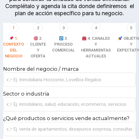
Complétalo y agenda la cita donde definiremos el
plan de acción específico para tu negocio.
1
2
3
4
5
1.
2.
3.
4. CANALES
OBJETI
CONTEXTO
CLIENTE
PROCESO
Y
Y
DEL
Y
COMERCIAL
HERRAMIENTAS
EXPECTATI
NEGOCIO
OFERTA
ACTUALES
Nombre del negocio / marca
Sector o industria
¿Qué productos o servicios vende actualmente?