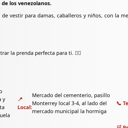
 de los venezolanos.
de vestir para damas, caballeros y niños, con la me
r la prenda perfecta para ti. 🏃‍♀️
o
Mercado del cementerio, pasillo
a y
📍
Monterrey local 3-4, al lado del
📞 T
ta
Local:
mercado municipal la hormiga
zuela
🛒 P