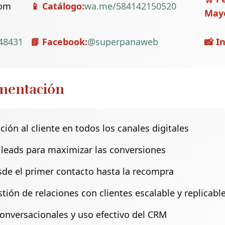
com
📱 Catálogo:
wa.me/584142150520
May
48431
📘 Facebook:
@superpanaweb
📸 I
ementación
ión al cliente en todos los canales digitales
leads para maximizar las conversiones
sde el primer contacto hasta la recompra
ón de relaciones con clientes escalable y replicabl
conversacionales y uso efectivo del CRM