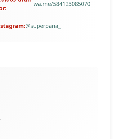
wa.me/584123085070
or:
nstagram:
@superpana_
e