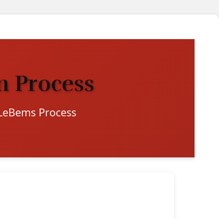
 Process
LeBems Process