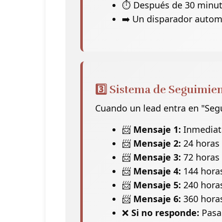
⏱️ Después de 30 minut
➡️ Un disparador autom
3️⃣ Sistema de Seguimie
Cuando un lead entra en "Seg
📨
Mensaje 1:
Inmediata
📨
Mensaje 2:
24 horas 
📨
Mensaje 3:
72 horas 
📨
Mensaje 4:
144 horas
📨
Mensaje 5:
240 horas
📨
Mensaje 6:
360 horas
❌
Si no responde:
Pasad