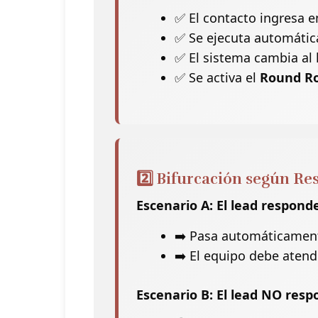
✅ El contacto ingresa e
✅ Se ejecuta automáti
✅ El sistema cambia al 
✅ Se activa el
Round R
2️⃣ Bifurcación según Re
Escenario A: El lead respond
➡️ Pasa automáticamen
➡️ El equipo debe aten
Escenario B: El lead NO res